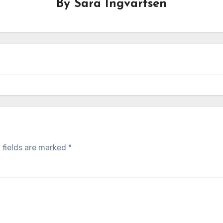
By
Sara Ingvartsen
 fields are marked
*