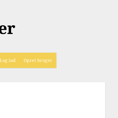
er
Log ind
Opret bruger